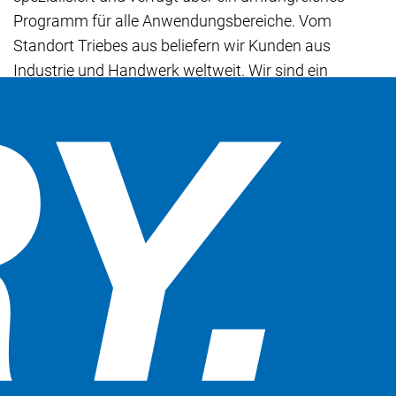
Programm für alle Anwendungsbereiche. Vom
Standort Triebes aus beliefern wir Kunden aus
Industrie und Handwerk weltweit. Wir sind ein
traditionsreiches Unternehmen, das sein Know-how
und seine Innovationskraft einsetzt, um hochwertige
Maschinen zu entwickeln und erfolgreich zu
vermarkten.
Als Industriemechaniker sind sie unmittelbar am
wichtigsten Erfolgsfaktor unserer Firma beteiligt: An
der Fertigung unserer Produkte. Sie arbeiten im Team
in unserer Produktion und sind sowohl in der Vor- wie
Endmontage für die Fertigung unserer Maschinen in
hoher Qualität verantwortlich.