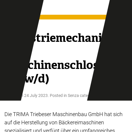
Skip to main content
Industriemechaniker
oder
Maschinenschlosser
(m/w/d)
Written on
24 July 2023
. Posted in
Senza categoria
.
Die TRIMA Triebeser Maschinenbau GmbH hat sich
auf die Herstellung von Bäckereimaschinen
spezialisiert und verfügt über ein umfangreiches